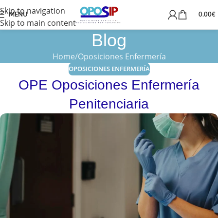
Skip to navigation
MENU
0.00
€
Skip to main content
Blog
Home
Oposiciones Enfermería
OPOSICIONES ENFERMERÍA
OPE Oposiciones Enfermería
Penitenciaria