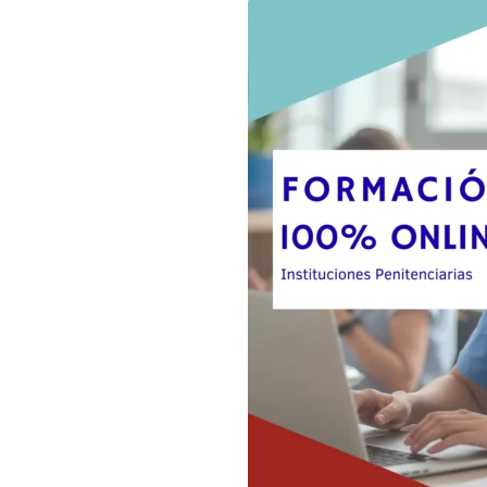
como lo necesites.
que quieras