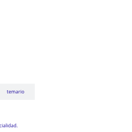
NITENCIARIAS ESTÁ INCLUIDO
nfermería IIPP.
temario
ialidad.