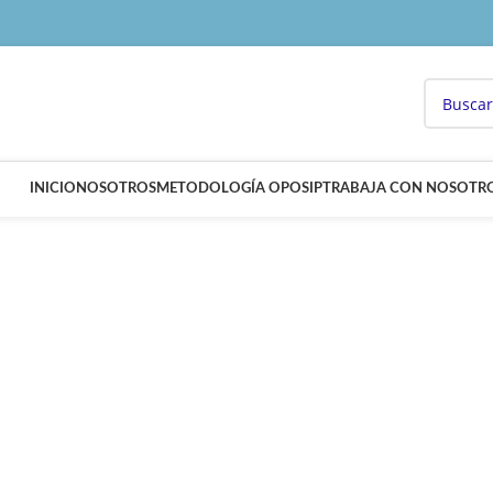
INICIO
NOSOTROS
METODOLOGÍA OPOSIP
TRABAJA CON NOSOTR
 EN ENFERMERIA INSTITUCIONES PEN
N ESPECIALIZADA EN IIPP.
N PERMANENCIA Y SIN PAGO PREVIO.
A INSTITUCIONES PENIT