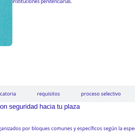
instituciones penitenciarias.
Ver cómo funciona la inscripción
TÉCNICO EN ENFERMERÍA INSTITUCIONES PE
ada específicamente para superar la oposición de técnico e
Adaptada al formato oficial del examen.
catoria
requisitos
proceso selectivo
on seguridad hacia tu plaza
anizados por bloques comunes y específicos según la espec