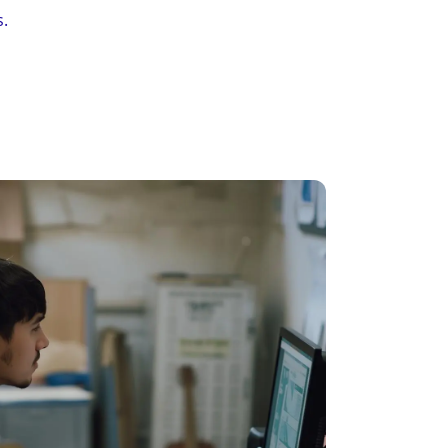
s.
asos