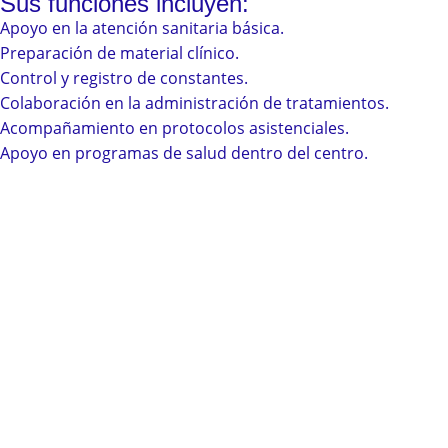
Sus funciones incluyen:
Apoyo en la atención sanitaria básica.
Preparación de material clínico.
Control y registro de constantes.
Colaboración en la administración de tratamientos.
Acompañamiento en protocolos asistenciales.
Apoyo en programas de salud dentro del centro.
Clases en Directo
Podrás acceder una vez grabadas tantas veces 
Tests y simulacros repetibles
Puedes repetir los tests y simulacros las veces 
Acceso desde cualquier dispositivo
Acceso desde móvil, tablet o portátil
Temarios Actualizados