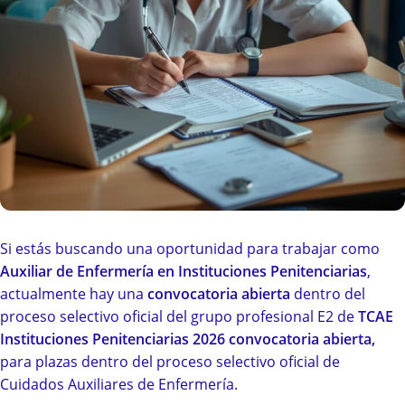
Si estás buscando una oportunidad para trabajar como
Auxiliar de Enfermería en Instituciones Penitenciarias
,
actualmente hay una
convocatoria abierta
dentro del
proceso selectivo oficial del grupo profesional E2 de
TCAE
Instituciones Penitenciarias 2026 convocatoria abierta
,
para plazas dentro del proceso selectivo oficial de
Cuidados Auxiliares de Enfermería.