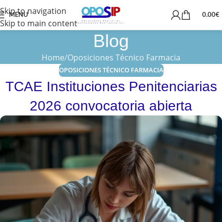
Skip to navigation
MENU
0.00
€
Skip to main content
Blog
Home
Oposiciones Técnico Farmacia
OPOSICIONES TÉCNICO FARMACIA
TCAE Instituciones Penitenciarias
2026 convocatoria abierta