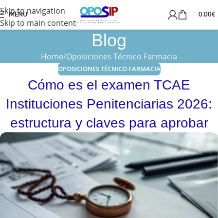
Skip to navigation
MENU
0.00
€
Skip to main content
Blog
Home
Oposiciones Técnico Farmacia
OPOSICIONES TÉCNICO FARMACIA
Cómo es el examen TCAE
Instituciones Penitenciarias 2026:
estructura y claves para aprobar